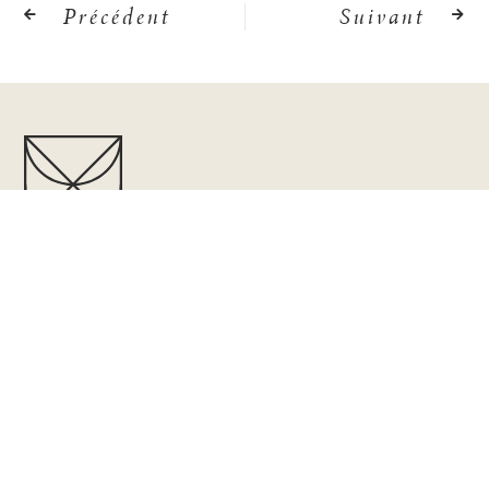
Précédent
Suivant
À PROPOS
Depuis plus de 20 ans, nous vous offrons un service de design
intérieur de qualité. Le soucis du détails et l’écoute attentive
des besoins sont pour nous une priorité! Vous créer un espace
fonctionnel, esthétique et personnalisé est notre spécialité!
CHRYSALIDE N.F
État d’un insecte lors de sa transformation de
chenille à papillon.