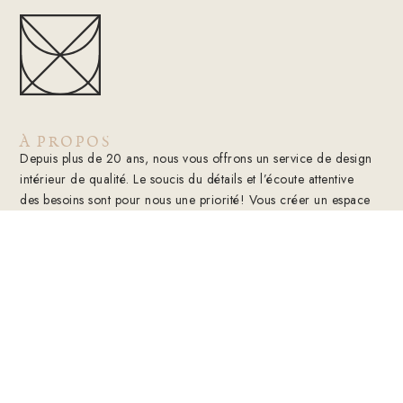
À PROPOS
Depuis plus de 20 ans, nous vous offrons un service de design
intérieur de qualité. Le soucis du détails et l’écoute attentive
des besoins sont pour nous une priorité! Vous créer un espace
fonctionnel, esthétique et personnalisé est notre spécialité!
CHRYSALIDE N.F
État d’un insecte lors de sa transformation de
chenille à papillon.