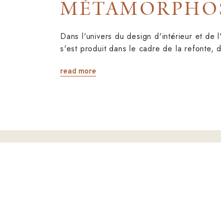
MÉTAMORPHOS
Dans l'univers du design d'intérieur et de 
s'est produit dans le cadre de la refonte,
read more
À PROPOS
Depuis plus de 20 ans, 
qualité. Le soucis du dét
une priorité! Vous créer
est notre spécialité!