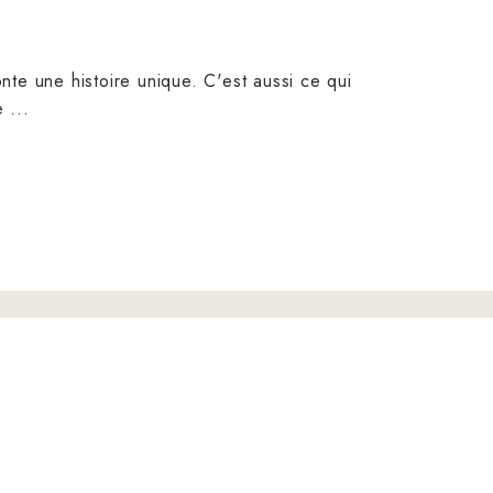
nte une histoire unique. C'est aussi ce qui
ue
ALIDE N.F
n insecte lors de
sformation de
 à papillon.