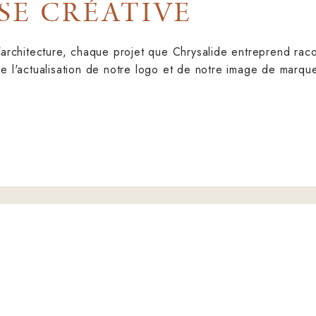
E CRÉATIVE
l'architecture, chaque projet que Chrysalide entreprend raco
 de l'actualisation de notre logo et de notre image de marq
CHRYS
État d’u
nous vous offrons un service de design intérieur de
sa tran
ails et l’écoute attentive des besoins sont pour nous
 un espace fonctionnel, esthétique et personnalisé
chenille